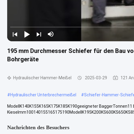
195 mm Durchmesser Schiefer für den Bau v
Bohrgeräte
Hydraulischer Hammer-Meißel
2025-03-29
121 An
#
Hydraulischer Unterbrechermeißel
#
Schiefer-Hammer-Schief
ModellK140K155K165K175K185K190geeigneter BaggerTonnen11 bis 
Kieselmm100140155165175190ModellK195K200KS600KS650KS850
Nachrichten des Besuchers