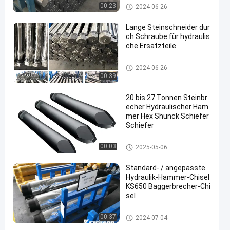
Hydraulischer Hammer-Meißel
00:23
2024-06-26
Lange Steinschneider dur
ch Schraube für hydraulis
che Ersatzteile
Hydraulischer Hammer-Meißel
2024-06-26
00:39
20 bis 27 Tonnen Steinbr
echer Hydraulischer Ham
mer Hex Shunck Schiefer
Schiefer
Hydraulischer Hammer-Meißel
00:03
2025-05-06
Standard- / angepasste
Hydraulik-Hammer-Chisel
KS650 Baggerbrecher-Chi
sel
Hydraulischer Hammer-Meißel
00:37
2024-07-04