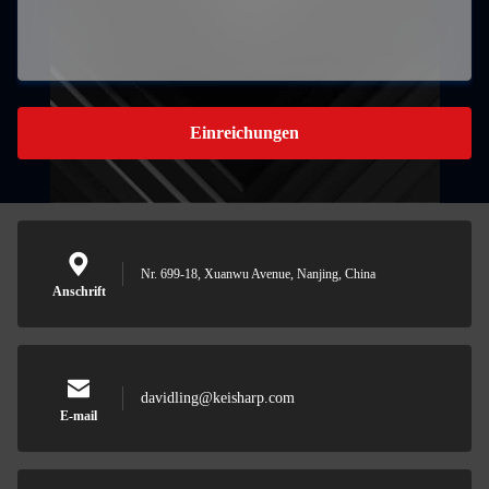
Einreichungen
Nr. 699-18, Xuanwu Avenue, Nanjing, China
Anschrift
davidling@keisharp.com
E-mail