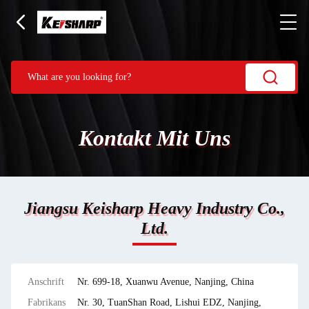
Kontakt Mit Uns
Jiangsu Keisharp Heavy Industry Co.,
Ltd.
Anschrift
Nr. 699-18, Xuanwu Avenue, Nanjing, China
Fabrikans
Nr. 30, TuanShan Road, Lishui EDZ, Nanjing,