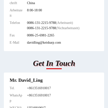
chrift
China
Arbeitsze
8:00-18:00
it
Telefon
0086-131-2215-9788
(Arbeitszeit)
0086-131-2215-9788
(Nichtarbeitszeit)
Fax
0086-25-6981-2265
E-Mail
davidling@keisharp.com
Get In Touch
Mr. David_Ling
Tel.
+8613516910017
WhatsAp
+8613516910017
p
WECHA
13516910017