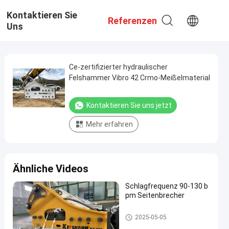
Kontaktieren Sie
Referenzen
Uns
Ce-zertifizierter hydraulischer
Felshammer Vibro 42 Crmo-Meißelmaterial
Kontaktieren Sie uns jetzt
Mehr erfahren
Ähnliche Videos
Schlagfrequenz 90-130 b
pm Seitenbrecher
Seitenart hydraulischer Unterb
2025-05-05
recher