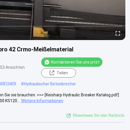
ibro 42 Crmo-Meißelmaterial
Kontaktieren Sie uns jetzt
53 Ansichten
Teilen
BRECHER
#
Hydraulischer Betonbrecher
nn Sie sie brauchen. >>> [Keisharp Hydraulic Breaker Katalog.pdf]
0 KS120...
Weitere Informationen
Hinterlassen Sie eine Nachricht.