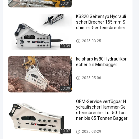
00:31
KS320 Seitentyp Hydrauli
scher Brecher 155 mm S
chiefer-Gesteinsbrecher
Seitenart hydraulischer Unterb
2025-03-25
recher
00:39
keisharp ks80 Hydraulikbr
echer für Minibagger
Seitenart hydraulischer Unterb
2025-05-06
recher
00:39
OEM-Service verfügbar H
ydraulischer Hammer-Ge
steinsbrecher für 50 Ton
nen bis 65 Tonnen Bagger
Seitenart hydraulischer Unterb
00:07
2025-03-29
recher