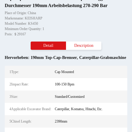
Durchmesser 190mm Arbeitsbelastung 270-290 Bar
Place of Origin: China
Markenname: KEISHARP
Model Number: KS450
Minimum Order Quantity: 1
Preis: ＄29167
Detail
Description
Hervorheben:
190mm Top-Cap-Bremser
,
Caterpillar-Grabmaschine
1Type:
Cap Mounted
2Impact Rate:
100-150 Bpm
3Size:
Standard/Customized
4Applicable Excavator Brand:
Caterpillar, Komatsu, Hitachi, Etc.
5Chisel Length:
2390mm