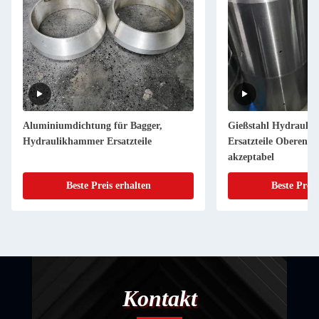
Aluminiumdichtung für Bagger,
Gießstahl Hydraulis
Hydraulikhammer Ersatzteile
Ersatzteile Oberen
akzeptabel
Beste Preis erhalten
Beste Preis
Kontakt