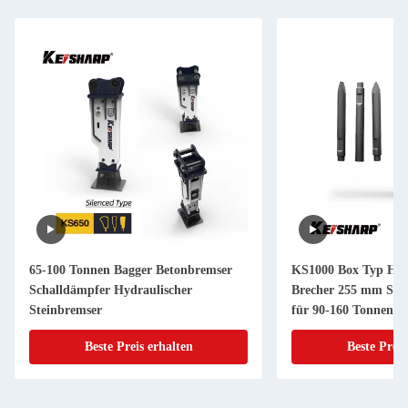
65-100 Tonnen Bagger Betonbremser
KS1000 Box Typ Hyd
Schalldämpfer Hydraulischer
Brecher 255 mm Schi
Steinbremser
für 90-160 Tonnen B
Beste Preis erhalten
Beste Preis