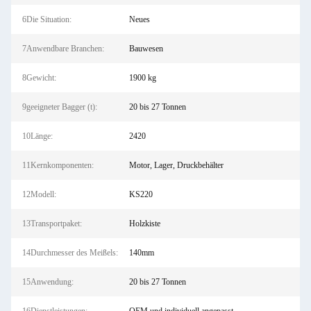
6Die Situation:
Neues
7Anwendbare Branchen:
Bauwesen
8Gewicht:
1900 kg
9geeigneter Bagger (t):
20 bis 27 Tonnen
10Länge:
2420
11Kernkomponenten:
Motor, Lager, Druckbehälter
12Modell:
KS220
13Transportpaket:
Holzkiste
14Durchmesser des Meißels:
140mm
15Anwendung:
20 bis 27 Tonnen