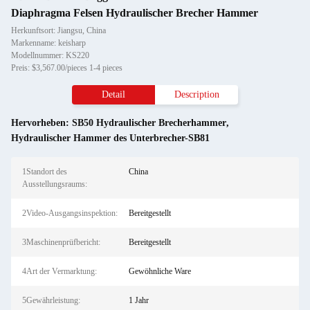
Diaphragma Felsen Hydraulischer Brecher Hammer
Herkunftsort: Jiangsu, China
Markenname: keisharp
Modellnummer: KS220
Preis: $3,567.00/pieces 1-4 pieces
Detail
Description
Hervorheben:
SB50 Hydraulischer Brecherhammer
,
Hydraulischer Hammer des Unterbrecher-SB81
1Standort des
China
Ausstellungsraums:
2Video-Ausgangsinspektion:
Bereitgestellt
3Maschinenprüfbericht:
Bereitgestellt
4Art der Vermarktung:
Gewöhnliche Ware
5Gewährleistung:
1 Jahr